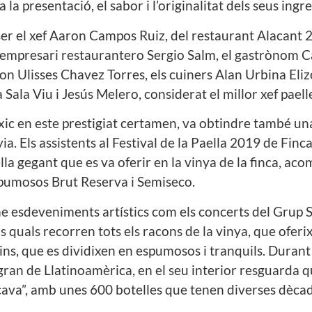
la presentació, el sabor i l’originalitat dels seus ingr
er el xef Aaron Campos Ruiz, del restaurant Alacant 2
’empresari restaurantero Sergio Salm, el gastrònom Ca
on Ulisses Chavez Torres, els cuiners Alan Urbina Eli
Sala Viu i Jesús Melero, considerat el millor xef paell
c en este prestigiat certamen, va obtindre també una 
. Els assistents al Festival de la Paella 2019 de Finc
aella gegant que es va oferir en la vinya de la finca,
pumosos Brut Reserva i Semiseco.
 esdeveniments artístics com els concerts del Grup So
ls quals recorren tots els racons de la vinya, que of
ins, que es dividixen en espumosos i tranquils. Durant 
gran de Llatinoamèrica, en el seu interior resguarda q
cava”, amb unes 600 botelles que tenen diverses dèca