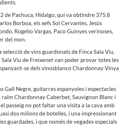
edients.
2 de Pachuca, Hidalgo, qui va obtindre 375.8
rlos Borboa, els xefs Sol Cervantes, Jesús
zondo, Rogelio Vargas, Paco Guinyes verinoses,
er del mon.
selecció de vins guardonats de Finca Sala Viu,
a Sala Viu de Freixenet van poder provar totes les
 acompanyant-se dels vinosblanco Chardonnay Vinya
 Gall Negre, guitarres espanyoles i espectacles
erix raïm Chardonnay Caberbet, Sauvignon Blanc i
el passeig no pot faltar una visita a la cava amb
uasi dos milions de botelles, i una impressionant
des guardades, i que només de vegades especials