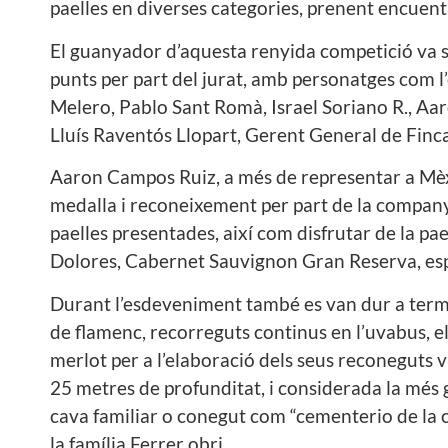
paelles en diverses categories, prenent encuenta 
El guanyador d’aquesta renyida competició va s
punts per part del jurat, amb personatges com l
Melero, Pablo Sant Romà, Israel Soriano R., Aar
Lluís Raventós Llopart, Gerent General de Finca 
Aaron Campos Ruiz, a més de representar a Mèxi
medalla i reconeixement per part de la companyia
paelles presentades, així com disfrutar de la p
Dolores, Cabernet Sauvignon Gran Reserva, es
Durant l’esdeveniment també es van dur a terme
de flamenc, recorreguts continus en l’uvabus, e
merlot per a l’elaboració dels seus reconeguts v
25 metres de profunditat, i considerada la més 
cava familiar o conegut com “cementerio de la 
la família Ferrer obri.