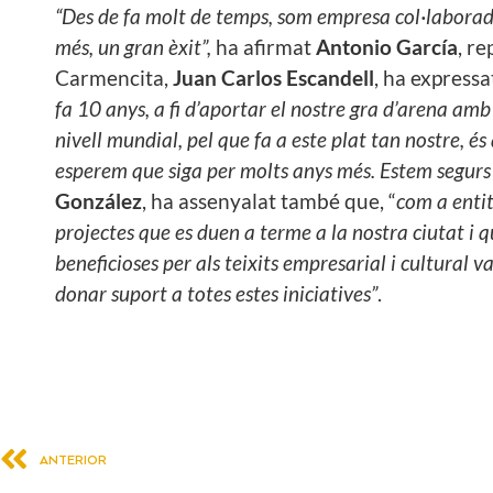
“Des de fa molt de temps, som empresa col·laborado
més, un gran èxit”,
ha afirmat
Antonio García
, r
Carmencita,
Juan Carlos Escandell
, ha express
fa 10 anys, a fi d’aportar el nostre gra d’arena am
nivell mundial, pel que fa a este plat tan nostre, és
esperem que siga per molts anys més. Estem segurs 
González
, ha assenyalat també que, “
com a entit
projectes que es duen a terme a la nostra ciutat i 
beneficioses per als teixits empresarial i cultural 
donar suport a totes estes iniciatives”
.
ANTERIOR