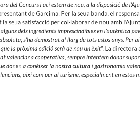
ra del Concurs i ací estem de nou, a la disposició de l’Aj
epresentant de Garcima. Per la seua banda, el responsa
at la seua satisfacció per col·laborar de nou amb l’Aj
b alguns dels ingredients imprescindibles en l’autèntica p
 absoluta; s’ha demostrat al llarg de tots estos anys. Per a
que la pròxima edició serà de nou un èxit
”. La directora
at valenciana cooperativa, sempre intentem donar suport a
que donen a conéixer la nostra cultura i gastronomia vale
valencians, així com per al turisme, especialment en estos 