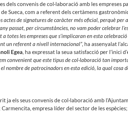
atures dels convenis de col·laboració amb les empreses
 de Sueca, com a referent dels certàmens gastronòmics 
os actes de signatures de caràcter més oficial, perquè per
’any passat, per circumstàncies, no vam poder celebrar l’
nt a totes les empreses que s’implicaran en esta celebraci
t un referent a nivell internacional”
, ha assenyalat l’al
noli Egea
, ha expressat la seua satisfacció per l’inici 
em convenient que este tipus de col·laboració tan importa
 nombre de patrocinadors en esta edició, la qual cosa de
rit ja els seus convenis de col·laboració amb l’Ajunt
r; Carmencita, empresa líder del sector de les espècies;