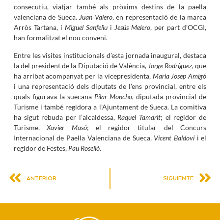
consecutiu, viatjar també als pròxims destins de la paella
valenciana de Sueca.
Juan Valero
, en representació de la marca
Arròs Tartana, i
Miguel Sanfeliu
i
Jesús Melero
, per part d’OCGI,
han formalitzat el nou conveni.
Entre les visites institucionals d’esta jornada inaugural, destaca
la del president de la Diputació de València,
Jorge Rodríguez
, que
ha arribat acompanyat per la vicepresidenta,
Maria Josep Amigó
i una representació dels diputats de l’ens provincial, entre els
quals figurava la suecana
Pilar Moncho
, diputada provincial de
Turisme i també regidora a l’Ajuntament de Sueca. La comitiva
ha sigut rebuda per l’alcaldessa,
Raquel Tamarit
; el regidor de
Turisme,
Xavier Masó
; el regidor titular del Concurs
Internacional de Paella Valenciana de Sueca,
Vicent Baldoví
i el
regidor de Festes,
Pau Roselló
.
ANTERIOR
SIGUIENTE