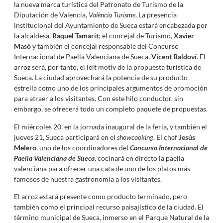
la nueva marca turística del Patronato de Turismo de la
Diputación de Valencia,
València Turisme
. La presencia
institucional del Ayuntamiento de Sueca estará encabezada por
la alcaldesa,
Raquel Tamarit
; el concejal de Turismo,
Xavier
Masó
y también el concejal responsable del Concurso
Internacional de Paella Valenciana de Sueca,
Vicent Baldoví
. El
arroz será, por tanto, el leit motiv de la propuesta turística de
Sueca. La ciudad aprovechará la potencia de su producto
estrella como uno de los principales argumentos de promoción
para atraer a los visitantes. Con este hilo conductor, sin
embargo, se ofrecerá todo un completo paquete de propuestas.
El miércoles 20, en la jornada inaugural de la feria, y también el
jueves 21, Sueca participará en el
showcooking
. El chef
Jesús
Melero
, uno de los coordinadores del
Concurso Internacional de
Paella Valenciana de Sueca
, cocinará en directo la paella
valenciana para ofrecer una cata de uno de los platos más
famosos de nuestra gastronomía a los visitantes.
El arroz estará presente como producto terminado, pero
también como el principal recurso paisajístico de la ciudad. El
término municipal de Sueca, inmerso en el Parque Natural de la