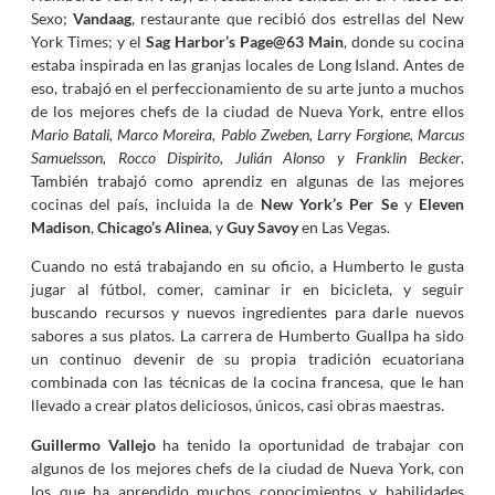
Sexo;
Vandaag
, restaurante que recibió dos estrellas del New
York Times; y el
Sag Harbor’s Page@63 Main
, donde su cocina
estaba inspirada en las granjas locales de Long Island. Antes de
eso, trabajó en el perfeccionamiento de su arte junto a muchos
de los mejores chefs de la ciudad de Nueva York, entre ellos
Mario Batali, Marco Moreira, Pablo Zweben, Larry Forgione, Marcus
Samuelsson, Rocco Dispirito, Julián Alonso y Franklin Becker
.
También trabajó como aprendiz en algunas de las mejores
cocinas del país, incluida la de
New York’s Per Se
y
Eleven
Madison
,
Chicago’s Alinea
, y
Guy Savoy
en Las Vegas.
Cuando no está trabajando en su oficio, a Humberto le gusta
jugar al fútbol, ​​comer, caminar ir en bicicleta, y seguir
buscando recursos y nuevos ingredientes para darle nuevos
sabores a sus platos. La carrera de Humberto Guallpa ha sido
un continuo devenir de su propia tradición ecuatoriana
combinada con las técnicas de la cocina francesa, que le han
llevado a crear platos deliciosos, únicos, casi obras maestras.
Guillermo Vallejo
ha tenido la oportunidad de trabajar con
algunos de los mejores chefs de la ciudad de Nueva York, con
los que ha aprendido muchos conocimientos y habilidades