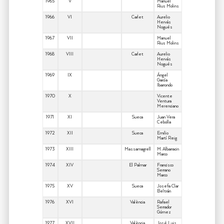
1965
V
Manuel
Rius Molins
1966
VI
Carlet
Aurelio
Hervás
Nogués
1967
VII
Manuel
Rius Molins
1968
VIII
Carlet
Aurelio
Hervás
Nogués
1969
IX
Ángel
García
Ibarrondo
1970
X
Vicente
Ventura
Merenciano
1971
XI
Sueca
Juan Vera
Cebolla
1972
XII
Sueca
Emilio
Martí Reig
1973
XIII
Massamagrell
M. Albarracin
Marco
1974
XIV
El Palmar
Francisco
Serrano
Marco
1975
XV
Sueca
Josefa Clar
Beltrán
1976
XVI
València
Rafael
Serrador
Gómez
1977
XVII
València
José Luis