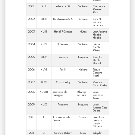
2001
XLI
Albacete 37
València
Clemente
Palmero
Ruiz
2002
XLII
Restauración SPG
València
Luis M.
Gómez
Jiménez
2003
XLIII
Hotel 7 Coronas
Múrcia
Juan Antonio
Herráiz
Herráiz
2004
XLIV
El Gourmet
València
Jaime
Capilla
Pérez
2005
XLV
Rossinyol
Nàquera
Vicente
Bonillo
Bernet
2006
XLVI
Roc III
Meliana
Roque
Carmona
Martí
2007
XLVII
Chust Godoy
València
Vicente
Chust Godoy
2008
XLVIII
Arroseria Els
Riba-roja
José
Tarongers
del Túria
Giménez
Arnau
2009
XLIX
Rossinyol
Nàquera
José
Antonio Cabo
Galera
2010
L
Els Porxets de
Sueca
Juan Jose
Sueca
Sancho y
Sergio
Climent
2011
LI
Salones Braham
Riola
Salvador