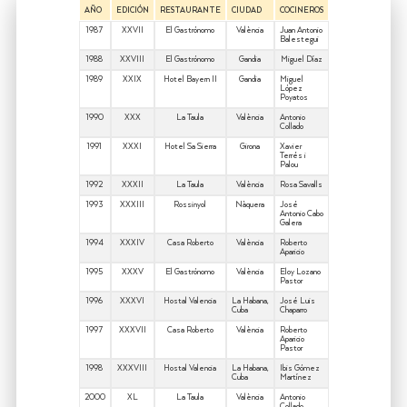
AÑO
EDICIÓN
RESTAURANTE
CIUDAD
COCINEROS
1987
XXVII
El Gastrónomo
València
Juan Antonio
Balestegui
1988
XXVIII
El Gastrónomo
Gandia
Miguel Díaz
1989
XXIX
Hotel Bayern II
Gandia
Miguel
López
Poyatos
1990
XXX
La Taula
València
Antonio
Collado
1991
XXXI
Hotel Sa Sierra
Girona
Xavier
Terrés i
Palou
1992
XXXII
La Taula
València
Rosa Savalls
1993
XXXIII
Rossinyol
Nàquera
José
Antonio Cabo
Galera
1994
XXXIV
Casa Roberto
València
Roberto
Aparicio
1995
XXXV
El Gastrónomo
València
Eloy Lozano
Pastor
1996
XXXVI
Hostal Valencia
La Habana,
José Luis
Cuba
Chaparro
1997
XXXVII
Casa Roberto
València
Roberto
Aparicio
Pastor
1998
XXXVIII
Hostal Valencia
La Habana,
Ibis Gómez
Cuba
Martínez
2000
XL
La Taula
València
Antonio
Collado