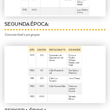
Pérez
Abado
1978
XVIII
Luis Rocher
Coves
SEGUNDA ÉPOCA:
Concurso local y por grupos
AÑO
EDICIÓN
RESTAURANTE
COCINEROS
1979
XIX
Funcionaris de
Esteve
l’Ajuntament de
Pedrós
Sueca
Miñana i
Ricardo Juan
Vidal
1980
XX
Colla Pa amb oli i
Toni Quiles
sal
Martínez
1981
XXI
Colla Los
José Franco
Texanos
1982
XXII
Colla Tercera Edat
Francisca
Latorre
Escrivà
1983
XXIII
Salvador
Brines