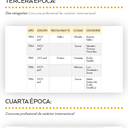
TERCERA ÉPOCA:
Dos categorías:
Concurso profesional de carácter internacional
AÑO
EDICIÓN
RESTAURANTE
CIUDAD
COCINEROS
1984
XXIV
Galbis
l’Alcúdia
Antonio
prof.
Galbis
1984
XXIV
Sueca
Salvador i
prof.
Vicente
Peiró Bou
1985
XXV prof.
Vivanco
Catarroja
Emilio
Gordillo
1986
XXVI
València
Luis
prof.
Hernández
Sierra
1986
XXVI
Sueca
Adrián
prof.
Sebastián
(Colla
Serrallos)
CUARTA ÉPOCA:
Concurso profesional de carácter internacional