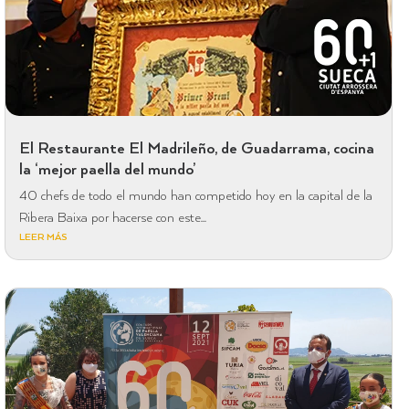
El Restaurante El Madrileño, de Guadarrama, cocina
la ‘mejor paella del mundo’
40 chefs de todo el mundo han competido hoy en la capital de la
Ribera Baixa por hacerse con este...
LEER MÁS