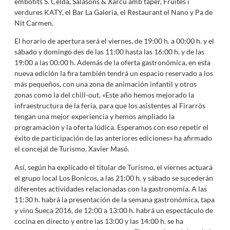
embotits S. Celda, Salasons & Xarcu amb taper, Fruites i
verdures KATY, el Bar La Galeria, el Restaurant el Nano y Pa de
Nit Carmen.
El horario de apertura será el viernes, de 19:00 h. a 00:00 h. y el
sábado y domingo des de las 11:00 hasta las 16:00 h. y de las
19:00 a las 00:00 h. Además de la oferta gastronómica, en esta
nueva edición la fira también tendrá un espacio reservado a los
más pequeños, con una zona de animación infantil y otros
zonas como la del chill-out. «Este año hemos mejorado la
infraestructura de la feria, para que los asistentes al Firarròs
tengan una mejor experiencia y hemos ampliado la
programación y la oferta lúdica. Esperamos con eso repetir el
éxito de participación de las anteriores ediciones» ha afirmado
el concejal de Turismo, Xavier Masó.
Así, según ha explicado el titular de Turismo, el viernes actuará
el grupo local Los Bonicos, a las 21:00 h. y sábado se sucederán
diferentes actividades relacionadas con la gastronomía. A las
11:30 h. habrá la presentación de la semana gastronómica, tapa
y vino Sueca 2016, de 12:00 a 13:00 h. habrá un espectáculo de
cocina en directo y entre las 13:00 y las 14:00 h. se ha