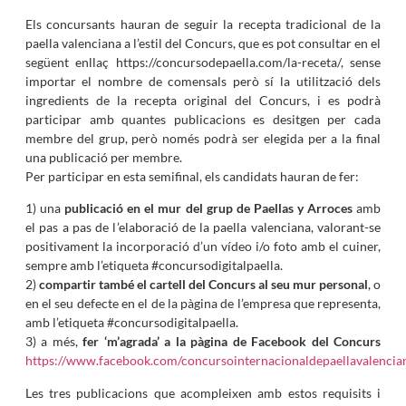
Els concursants hauran de seguir la recepta tradicional de la
paella valenciana a l’estil del Concurs, que es pot consultar en el
següent enllaç https://concursodepaella.com/la-receta/, sense
importar el nombre de comensals però sí la utilització dels
ingredients de la recepta original del Concurs, i es podrà
participar amb quantes publicacions es desitgen per cada
membre del grup, però només podrà ser elegida per a la final
una publicació per membre.
Per participar en esta semifinal, els candidats hauran de fer:
1) una
publicació en el mur del grup de Paellas y Arroces
amb
el pas a pas de l’elaboració de la paella valenciana, valorant-se
positivament la incorporació d’un vídeo i/o foto amb el cuiner,
sempre amb l’etiqueta #concursodigitalpaella.
2)
compartir també el cartell del Concurs al seu mur personal
, o
en el seu defecte en el de la pàgina de l’empresa que representa,
amb l’etiqueta #concursodigitalpaella.
3) a més,
fer ‘m’agrada’ a la pàgina de Facebook del Concurs
https://www.facebook.com/concursointernacionaldepaellavalencia
Les tres publicacions que acompleixen amb estos requisits i