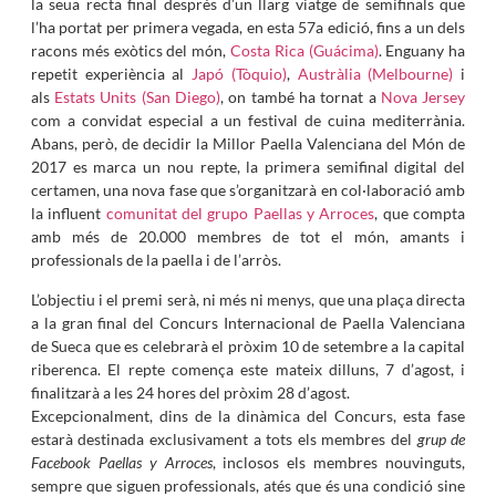
la seua recta final després d’un llarg viatge de semifinals que
l’ha portat per primera vegada, en esta 57a edició, fins a un dels
racons més exòtics del món,
Costa Rica (Guácima)
. Enguany ha
repetit experiència al
Japó (Tòquio)
,
Austràlia (Melbourne)
i
als
Estats Units (San Diego)
, on també ha tornat a
Nova Jersey
com a convidat especial a un festival de cuina mediterrània.
Abans, però, de decidir la Millor Paella Valenciana del Món de
2017 es marca un nou repte, la primera semifinal digital del
certamen, una nova fase que s’organitzarà en col·laboració amb
la influent
comunitat del grupo Paellas y Arroces
, que compta
amb més de 20.000 membres de tot el món, amants i
professionals de la paella i de l’arròs.
L’objectiu i el premi serà, ni més ni menys, que una plaça directa
a la gran final del Concurs Internacional de Paella Valenciana
de Sueca que es celebrarà el pròxim 10 de setembre a la capital
riberenca. El repte comença este mateix dilluns, 7 d’agost, i
finalitzarà a les 24 hores del pròxim 28 d’agost.
Excepcionalment, dins de la dinàmica del Concurs, esta fase
estarà destinada exclusivament a tots els membres del
grup de
Facebook Paellas y Arroces
, inclosos els membres nouvinguts,
sempre que siguen professionals, atés que és una condició sine