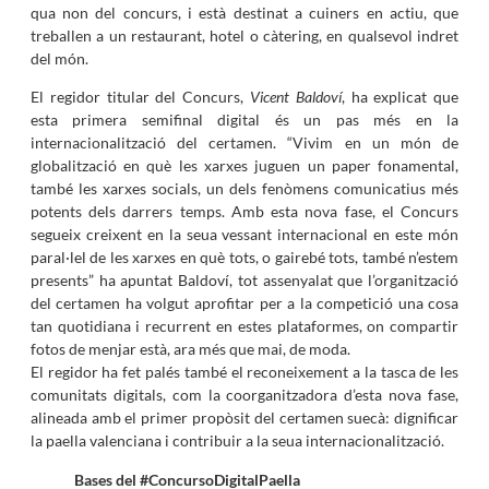
qua non del concurs, i està destinat a cuiners en actiu, que
treballen a un restaurant, hotel o càtering, en qualsevol indret
del món.
El regidor titular del Concurs,
Vicent Baldoví
, ha explicat que
esta primera semifinal digital és un pas més en la
internacionalització del certamen. “Vivim en un món de
globalització en què les xarxes juguen un paper fonamental,
també les xarxes socials, un dels fenòmens comunicatius més
potents dels darrers temps. Amb esta nova fase, el Concurs
segueix creixent en la seua vessant internacional en este món
paral·lel de les xarxes en què tots, o gairebé tots, també n’estem
presents” ha apuntat Baldoví, tot assenyalat que l’organització
del certamen ha volgut aprofitar per a la competició una cosa
tan quotidiana i recurrent en estes plataformes, on compartir
fotos de menjar està, ara més que mai, de moda.
El regidor ha fet palés també el reconeixement a la tasca de les
comunitats digitals, com la coorganitzadora d’esta nova fase,
alineada amb el primer propòsit del certamen suecà: dignificar
la paella valenciana i contribuir a la seua internacionalització.
Bases del #ConcursoDigitalPaella