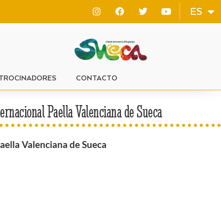
VA
ES
EN
TROCINADORES
CONTACTO
nternacional Paella Valenciana de Sueca
 Paella Valenciana de Sueca